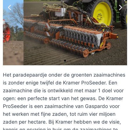
Het paradepaardje onder de groenten zaaimachines
is zonder enige twijfel de Kramer ProSeeder. Een
zaaimachine die is ontwikkeld met maar 1 doel voor
ProSeeder
Single
ogen: een perfecte start van het gewas. De Kramer
ProSeeder is een zaaimachine van Gaspardo voor
het werken met fijne zaden, tot ruim vier miljoen
zaden per hectare. Bij Kramer hebben we de visie,
kennis en ervaring in huis om de zaaimachines te