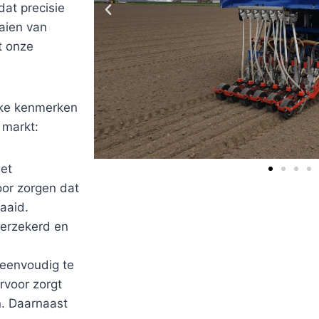
dat precisie
aaien van
t onze
eke kenmerken
 markt:
met
or zorgen dat
aaid.
verzekerd en
 eenvoudig te
rvoor zorgt
. Daarnaast