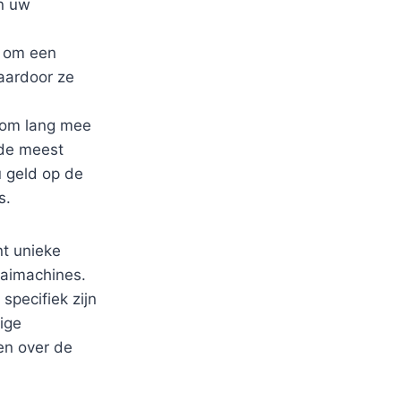
n uw
n om een
aardoor ze
 om lang mee
 de meest
 geld op de
s.
nt unieke
aaimachines.
pecifiek zijn
ige
en over de