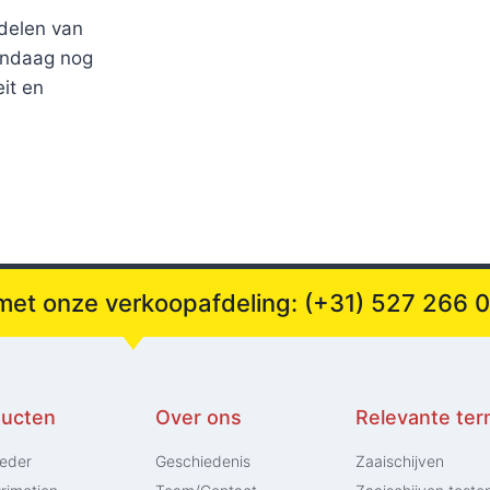
rdelen van
andaag nog
it en
 met onze verkoopafdeling: (+31) 527 266 
ducten
Over ons
Relevante te
eder
Geschiedenis
Zaaischijven