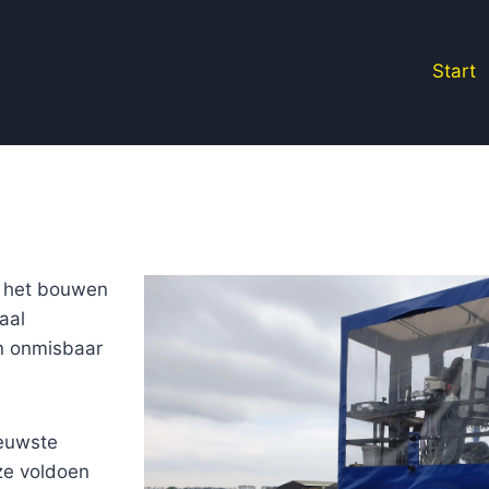
Start
in het bouwen
aal
en onmisbaar
ieuwste
ze voldoen